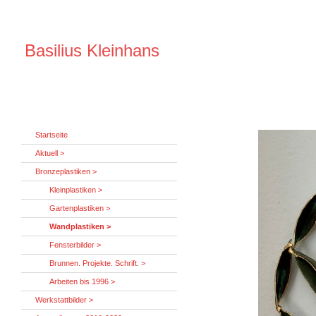
Basilius Kleinhans
Startseite
Aktuell >
Bronzeplastiken >
Kleinplastiken >
Gartenplastiken >
Wandplastiken >
Fensterbilder >
Brunnen. Projekte. Schrift. >
Arbeiten bis 1996 >
Werkstattbilder >