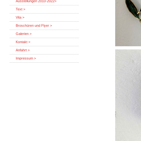
Ausstellungen 2010-2022>
Text >
Vita >
Broschüren und Flyer >
Galerien >
Kontakt >
Anfahrt >
Impressum >